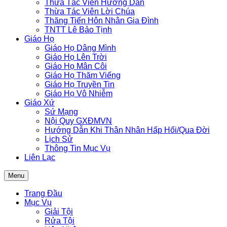
Thừa Tác Viên Hướng Dẫn
Thừa Tác Viên Lời Chúa
Thăng Tiến Hôn Nhân Gia Đình
TNTT Lê Bảo Tịnh
Giáo Họ
Giáo Họ Dâng Mình
Giáo Họ Lên Trời
Giáo Họ Mân Côi
Giáo Họ Thăm Viếng
Giáo Họ Truyền Tin
Giáo Họ Vô Nhiễm
Giáo Xứ
Sứ Mạng
Nội Quy GXĐMVN
Hướng Dẫn Khi Thân Nhân Hấp Hối/Qua Đời
Lịch Sử
Thông Tin Mục Vụ
Liên Lạc
Menu
Trang Đầu
Mục Vụ
Giải Tội
Rửa Tội