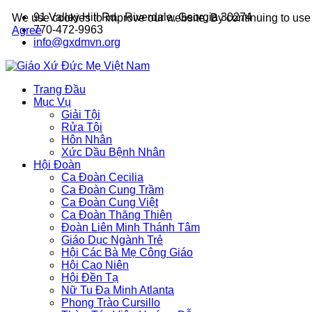
91 Valley Hill Rd. Riverdale, Georgia 30274
We use cookies to improve our website. By continuing to use 
770-472-9963
Agree
info@gxdmvn.org
Trang Đầu
Mục Vụ
Giải Tội
Rửa Tội
Hôn Nhân
Xức Dầu Bệnh Nhân
Hội Đoàn
Ca Đoàn Cecilia
Ca Đoàn Cung Trầm
Ca Đoàn Cung Việt
Ca Đoàn Thăng Thiên
Đoàn Liên Minh Thánh Tâm
Giáo Dục Ngành Trẻ
Hội Các Bà Mẹ Công Giáo
Hội Cao Niên
Hội Đền Tạ
Nữ Tu Đa Minh Atlanta
Phong Trào Cursillo