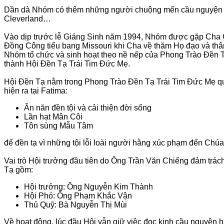
Dần dà Nhóm có thêm những người chuộng mến cầu nguyện ở c
Cleverland…
Vào dịp trước lễ Giáng Sinh năm 1994, Nhóm được gặp Cha 
Đồng Công tiểu bang Missouri khi Cha về thăm Họ đạo và th
Nhóm tổ chức và sinh hoạt theo nề nếp của Phong Trào Đền 
thành Hội Đền Tạ Trái Tim Đức Mẹ.
Hội Đền Tạ nằm trong Phong Trào Đền Tạ Trái Tim Đức Mẹ quy
hiện ra tại Fatima:
Ăn năn đền tội và cải thiện đời sống
Lần hạt Mân Côi
Tôn sùng Mẫu Tâm
để đền tạ vì những tội lỗi loài người hằng xúc phạm đến Chúa 
Vai trò Hội trưởng đầu tiên do Ông Trần Văn Chiếng đảm trá
Tạ gồm:
Hội trưởng: Ông Nguyễn Kim Thành
Hội Phó: Ông Phạm Khắc Vận
Thủ Quỹ: Bà Nguyễn Thị Mùi
Về hoạt động, lúc đầu Hội vẫn giữ việc đọc kinh cầu nguyện h