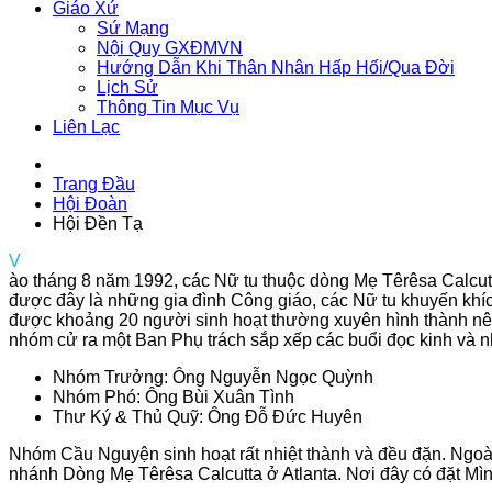
Giáo Xứ
Sứ Mạng
Nội Quy GXĐMVN
Hướng Dẫn Khi Thân Nhân Hấp Hối/Qua Đời
Lịch Sử
Thông Tin Mục Vụ
Liên Lạc
Trang Đầu
Hội Đoàn
Hội Đền Tạ
V
ào tháng 8 năm 1992, các Nữ tu thuộc dòng Mẹ Têrêsa Calcutta
được đây là những gia đình Công giáo, các Nữ tu khuyến khíc
được khoảng 20 người sinh hoạt thường xuyên hình thành nên
nhóm cử ra một Ban Phụ trách sắp xếp các buổi đọc kinh và 
Nhóm Trưởng: Ông Nguyễn Ngọc Quỳnh
Nhóm Phó: Ông Bùi Xuân Tình
Thư Ký & Thủ Quỹ: Ông Đỗ Đức Huyên
Nhóm Cầu Nguyện sinh hoạt rất nhiệt thành và đều đặn. Ngoà
nhánh Dòng Mẹ Têrêsa Calcutta ở Atlanta. Nơi đây có đặt M