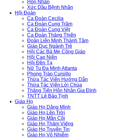
Hôn Nhân
Xức Dầu Bệnh Nhân
Hội Đoàn
Ca Đoàn Cecilia
Ca Đoàn Cung Trầm
Ca Đoàn Cung Việt
Ca Đoàn Thăng Thiên
Đoàn Liên Minh Thánh Tâm
Giáo Dục Ngành Trẻ
Hội Các Bà Mẹ Công Giáo
Hội Cao Niên
Hội Đền Tạ
Nữ Tu Đa Minh Atlanta
Phong Trào Cursillo
Thừa Tác Viên Hướng Dẫn
Thừa Tác Viên Lời Chúa
Thăng Tiến Hôn Nhân Gia Đình
TNTT Lê Bảo Tịnh
Giáo Họ
Giáo Họ Dâng Mình
Giáo Họ Lên Trời
Giáo Họ Mân Côi
Giáo Họ Thăm Viếng
Giáo Họ Truyền Tin
Giáo Họ Vô Nhiễm